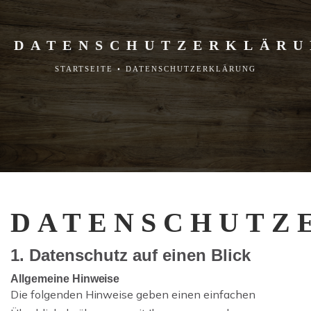
DATENSCHUTZERKLÄR
STARTSEITE
•
DATENSCHUTZERKLÄRUNG
Impressum
AGB
DATENSCHUTZ
Datenschutzerklärung
1. Datenschutz auf einen Blick
Allgemeine Hinweise
Die folgenden Hinweise geben einen einfachen