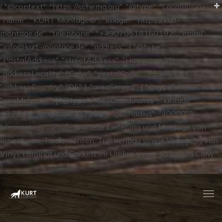
{ "@context": "https://schema.org", "@type": "LocalBusiness",
"name": "KURT Montage®", "image": "https://kurt-
montage.de", "telephone": "+49070518160192", "email":
"info@kurt-montage.de", "address": { "@type":
"PostalAddress", "streetAddress": "Haggasse 3",
"addressLocality": "Calw", "postalCode": "75365",
"addressCountry": "DE" }, "areaServed": { "@type": "GeoCircle",
"geoMidpoint": { "@type": "GeoCoordinates", "latitude":
48.7144, "longitude": 8.7392 }, "geoRadius": "40000" },
"description": "Professionelle Lieferung und Montage von
Innentüren, Türelementen, Trockenbau sowie Verlegung von
Vinyl, Laminat und Parkett im Umkreis von 40 km um Calw."
}